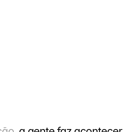
ão, 
a gente faz acontecer