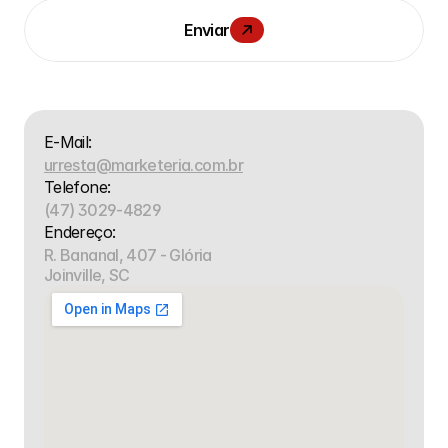
Enviar
E-Mail:
urresta@marketeria.com.br
Telefone:
(47) 3029-4829
Endereço:
R. Bananal, 407 - Glória
Joinville, SC