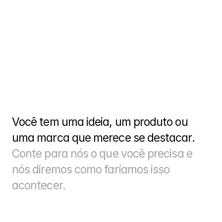
MENU
HOME
STUDIO
WORKS
Você tem uma ideia, um produto ou 
NEWS
uma marca que merece se destacar. 
CONTACT
Conte para nós o que você precisa e 
Social
nós diremos como faríamos isso 
Twitter
acontecer.
Instagram
Behance
Dribbble