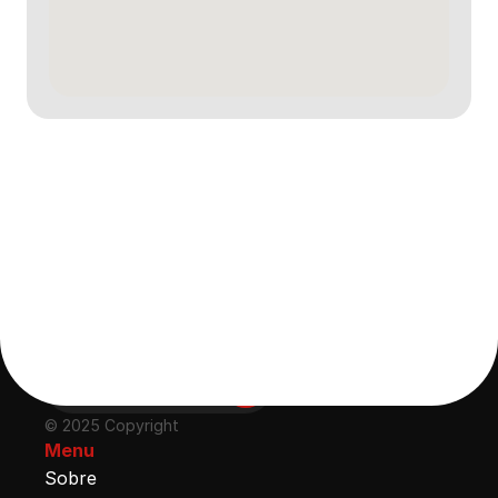
Ácida, compacta 
e eficiente
Desde 2003 proporcionando experiências 
positivas para grandes marcas
Fale com a Mark
© 2025 Copyright
Menu
Sobre