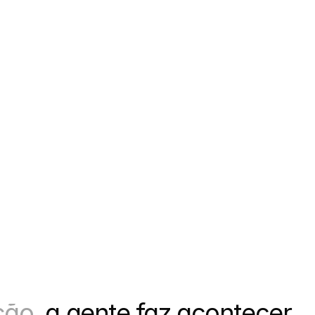
ão, 
a gente faz acontecer