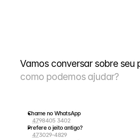
Vamos conversar sobre seu p
como podemos ajudar?
Chame no WhatsApp
47
98405 3402
Prefere o jeito antigo?
47
3029-4829