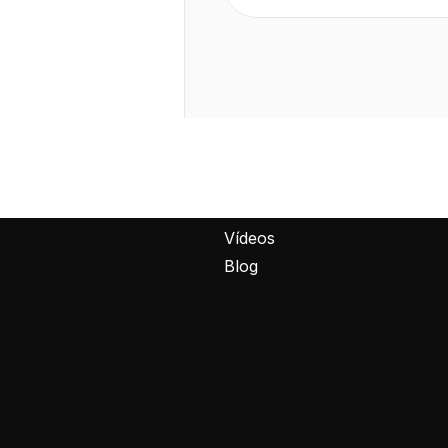
Menu
Sobre
Cases
ndes marcas
Fotos
Vídeos
Blog