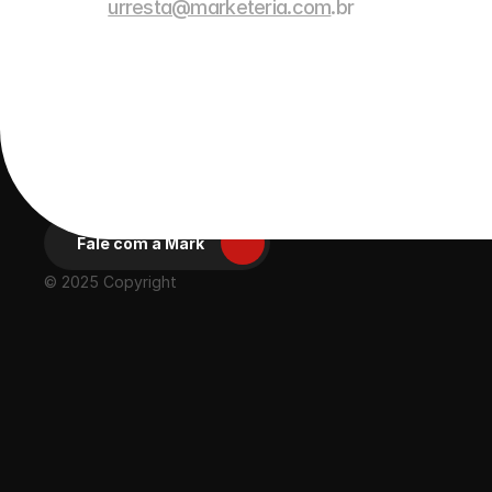
urresta@marketeria.com
.br
Ácida, compacta 
e eficiente
Desde 2003 proporcionando experiências positivas para gra
Fale com a Mark
© 2025 Copyright