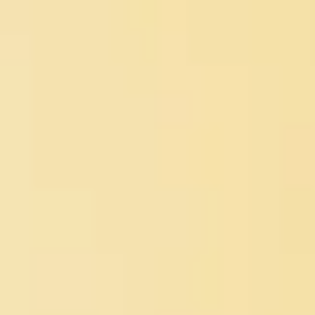
MENU
HOME
STUDIO
WORKS
NEWS
CONTACT
Social
Twitter
Instagram
Behance
Dribbble